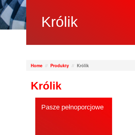
Królik
Home
Produkty
Królik
Królik
Pasze pełnoporcjowe